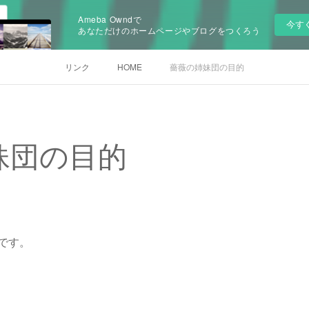
Ameba Owndで
今す
あなただけのホームページやブログをつくろう
リンク
HOME
薔薇の姉妹団の目的
妹団の目的
です。